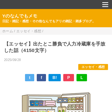
Yのなんでもメモ
日記・雑記・感想・その他なんでもアリの雑記・雑多ブログ。
ホーム
/
エッセイ・感想
/
【エッセイ】出たとこ勝負で人力冷蔵庫を手放
した話（4150文字）
2025/09/28
エッセイ・感想
t
f
B!
P
L