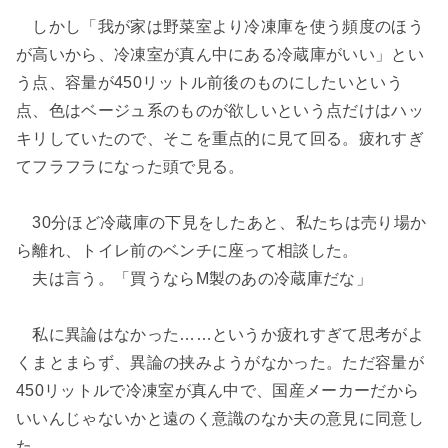
しかし「我が家は野菜室より冷凍庫を使う頻度のほう
が高いから、冷凍室が真ん中にある冷蔵庫がいい」とい
う点、容量が450リットル前後のものにしたいという
点、色はベージュ系のものが欲しいという点だけはハッ
キリしていたので、そこを重点的に見て回る。疲れすぎ
てフラフラになった頭で見る。
30分ほど冷蔵庫の下見をしたあと、私たちは売り場か
ら離れ、トイレ前のベンチに座って相談した。
夫は言う。「買うならM製のあの冷蔵庫だな」
私に異論はなかった……というか疲れすぎて思考がよ
くまとまらず、異論の挟みようがなかった。ただ容量が
450リットルで冷凍室が真ん中で、国産メーカーだから
いいんじゃないかと遠のく意識のなか夫の意見に同意し
た。